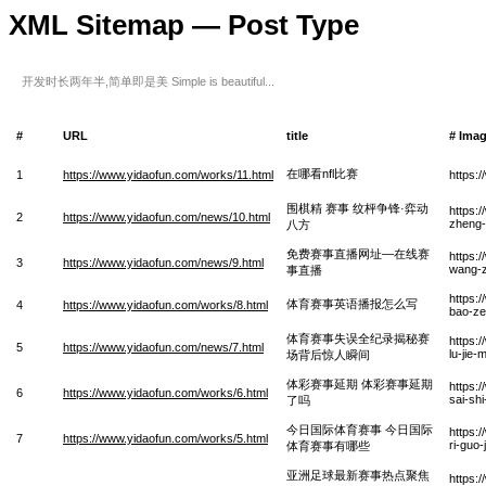
XML Sitemap — Post Type
开发时长两年半,简单即是美 Simple is beautiful...
#
URL
title
# Ima
在哪看nfl比赛
1
https://www.yidaofun.com/works/11.html
https:
围棋精 赛事 纹枰争锋·弈动
https:
2
https://www.yidaofun.com/news/10.html
zheng-
八方
免费赛事直播网址—在线赛
https:
3
https://www.yidaofun.com/news/9.html
wang-z
事直播
https:
体育赛事英语播报怎么写
4
https://www.yidaofun.com/works/8.html
bao-ze
体育赛事失误全纪录揭秘赛
https:
5
https://www.yidaofun.com/news/7.html
lu-jie-
场背后惊人瞬间
体彩赛事延期 体彩赛事延期
https:
6
https://www.yidaofun.com/works/6.html
sai-sh
了吗
今日国际体育赛事 今日国际
https:/
7
https://www.yidaofun.com/works/5.html
ri-guo-
体育赛事有哪些
亚洲足球最新赛事热点聚焦
https: